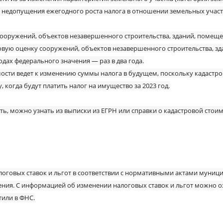
о недопущения ежегодного роста налога в отношении земельных участ
сооружений, объектов незавершенного строительства, зданий, помещ
ровую оценку сооружений, объектов незавершенного строительства, з
родах федерального значения — раз в два года.
ти ведет к изменению суммы налога в будущем, поскольку кадастрова
, когда будут платить налог на имущество за 2023 год.
ь, можно узнать из выписки из ЕГРН или справки о кадастровой стои
налоговых ставок и льгот в соответствии с нормативными актами муни
ения. С информацией об изменении налоговых ставок и льгот можно 
тили в ФНС.