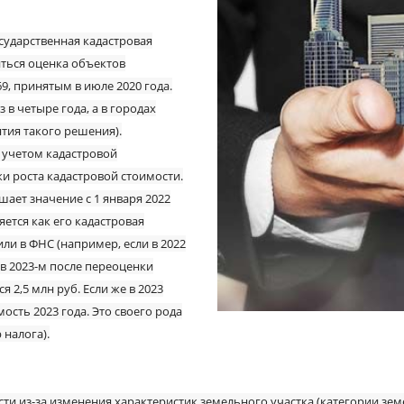
осударственная кадастровая
иться оценка объектов
9, принятым в июле 2020 года.
 в четыре года, а в городах
ятия такого решения).
с учетом кадастровой
ки роста кадастровой стоимости.
шает значение с 1 января 2022
яется как его кадастровая
или в ФНС (например, если в 2022
а в 2023-м после переоценки
я 2,5 млн руб. Если же в 2023
мость 2023 года. Это своего рода
 налога).
и из-за изменения характеристик земельного участка (категории земе