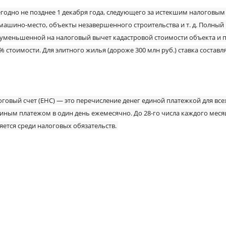
годно не позднее 1 декабря года, следующего за истекшим налоговы
 машино-место, объекты незавершенного строительства и т. д. Полный
 уменьшенной на налоговый вычет кадастровой стоимости объекта и пр
,3% стоимости. Для элитного жилья (дороже 300 млн руб.) ставка составл
логовый счет (ЕНС) — это перечисление денег единой платежкой для вс
диным платежом в один день ежемесячно. До 28-го числа каждого мес
ется среди налоговых обязательств.