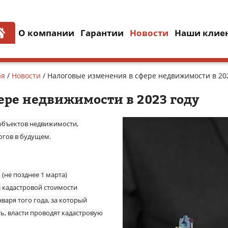
О компании
Гарантии
Новости
Наши клие
ая
/
Новости
/
Налоговые изменения в сфере недвижимости в 202
ере недвижимости в 2023 году
 объектов недвижимости,
огов в будущем.
(не позднее 1 марта)
з кадастровой стоимости
нваря того года, за который
ь, власти проводят кадастровую